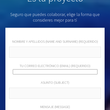
Seguro que puedes colaborar, elige la forma que
consideres mejor para tí
NOMBRE Y APELLIDOS (NAME AND SURNAME) (REQUERIDO)
TU CORREO ELECTRÓNICO (EMAIL) (REQUERIDO)
ASUNTO (SUBJECT)
MENSAJE (MESSAGE)