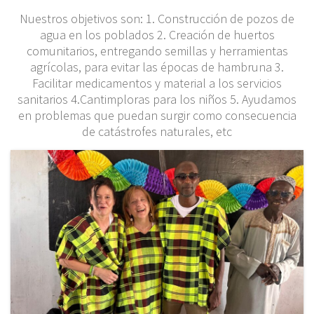
Nuestros objetivos son: 1. Construcción de pozos de
agua en los poblados 2. Creación de huertos
comunitarios, entregando semillas y herramientas
agrícolas, para evitar las épocas de hambruna 3.
Facilitar medicamentos y material a los servicios
sanitarios 4.Cantimploras para los niños 5. Ayudamos
en problemas que puedan surgir como consecuencia
de catástrofes naturales, etc